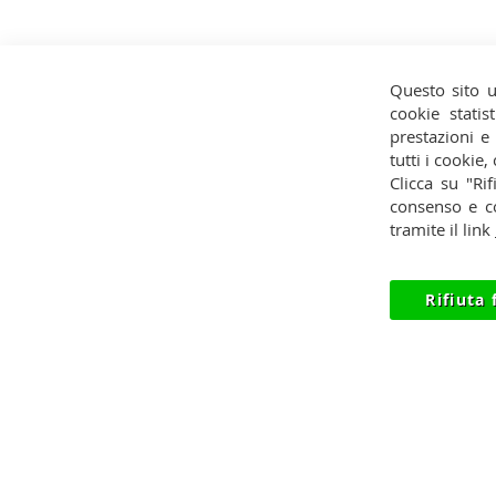
Questo sito u
cookie statist
prestazioni e
Contatti
Pagamenti
Privac
tutti i cookie,
Clicca su "Rif
Condizioni
Spedizioni
Reces
consenso e co
tramite il link
Rifiuta 
© 2012-2