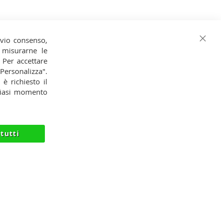
evio consenso,
Chiud
o, misurarne le
. Per accettare
Iscrizione alla Newsletter
 "Personalizza".
 è richiesto il
Iscriviti
Iscriviti
lsiasi momento
alla
Ho preso visione dell'
Informativa
nostra
Privacy
Newsletter:
tutti
O@NIIK.IT