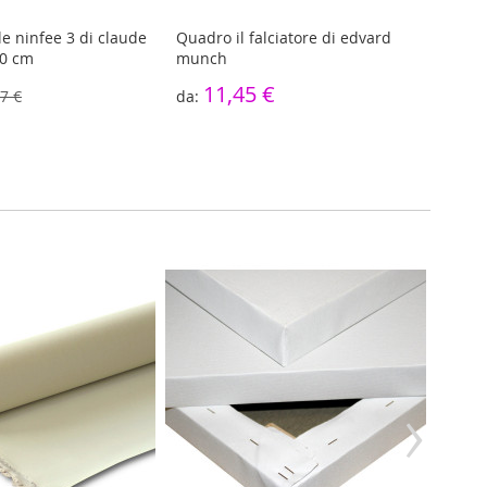
le ninfee 3 di claude
Quadro il falciatore di edvard
Quadr
60 cm
munch
edva
11,45 €
1
7 €
›