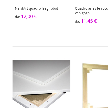
e di
NerdArt quadro Jeeg robot
Quadro arles le rocc
van gogh
12,00 €
11,45 €
‹