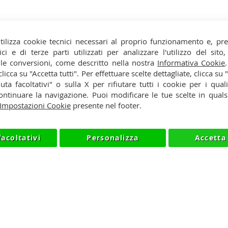
tilizza cookie tecnici necessari al proprio funzionamento e, pr
ici e di terze parti utilizzati per analizzare l'utilizzo del sit
 le conversioni, come descritto nella nostra
Informativa Cookie
y
Cookie
 clicca su "Accetta tutti". Per effettuare scelte dettagliate, clicca su
iuta facoltativi" o sulla X per rifiutare tutti i cookie per i quali
so
Rivenditori
ntinuare la navigazione. Puoi modificare le tue scelte in qua
Impostazioni Cookie
presente nel footer.
facoltativi
Personalizza
Accetta 
026 NIIK.IT - P.IVA IT03420740130 - TEL +390315476613 - INF