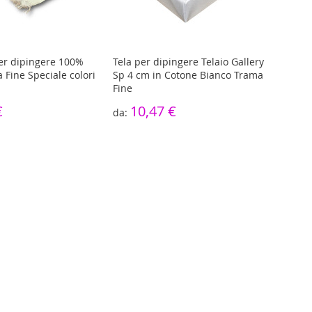
per dipingere 100%
Tela per dipingere Telaio Gallery
Rotol
 Fine Speciale colori
Sp 4 cm in Cotone Bianco Trama
coto
Fine
4
€
10,47 €