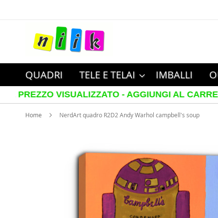
Salta
al
contenuto
QUADRI
TELE E TELAI
IMBALLI
O
ZO VISUALIZZATO - AGGIUNGI AL CARRELLO PER V
Home
NerdArt quadro R2D2 Andy Warhol campbell's soup
Vai
alla
fine
della
galleria
di
immagini