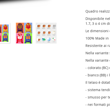
Quadro realizz
Disponibile nel
1.7, 3 o 4 cm d
Le dimensioni 
100% Made in It
Resistente ai r
Nella variante
Nella variante 
- colorato (BC) 
- bianco (BB) i
Il telaio è dotat
- sistema tendi
- smusso per te
- nei formati p