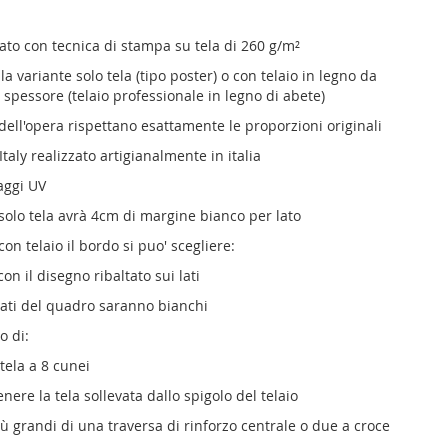
ato con tecnica di stampa su tela di 260 g/m²
la variante solo tela (tipo poster) o con telaio in legno da
i spessore (telaio professionale in legno di abete)
dell'opera rispettano esattamente le proporzioni originali
aly realizzato artigianalmente in italia
aggi UV
 solo tela avrà 4cm di margine bianco per lato
con telaio il bordo si puo' scegliere:
con il disegno ribaltato sui lati
 lati del quadro saranno bianchi
o di:
tela a 8 cunei
nere la tela sollevata dallo spigolo del telaio
iù grandi di una traversa di rinforzo centrale o due a croce