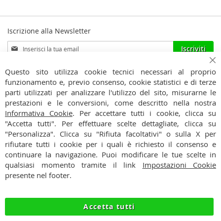
Iscrizione alla Newsletter
Iscriviti
Iscriviti
alla
Ho preso visione dell'
Informativa Privacy
nostra
Ch
Questo sito utilizza cookie tecnici necessari al proprio
Newsletter:
funzionamento e, previo consenso, cookie statistici e di terze
CONTATTI
parti utilizzati per analizzare l'utilizzo del sito, misurarne le
prestazioni e le conversioni, come descritto nella nostra
CONDIZIONI
Informativa Cookie
. Per accettare tutti i cookie, clicca su
"Accetta tutti". Per effettuare scelte dettagliate, clicca su
PAGAMENTI
"Personalizza". Clicca su "Rifiuta facoltativi" o sulla X per
rifiutare tutti i cookie per i quali è richiesto il consenso e
SPEDIZIONI
continuare la navigazione. Puoi modificare le tue scelte in
qualsiasi momento tramite il link
Impostazioni Cookie
PRIVACY
presente nel footer.
RECESSO
Accetta tutti
COOKIE