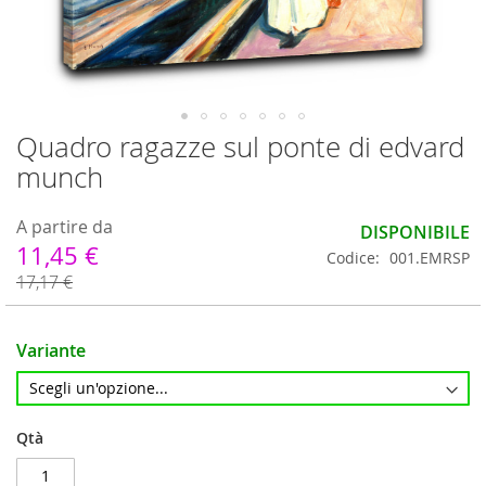
Quadro ragazze sul ponte di edvard
Vai
all'inizio
munch
della
galleria
A partire da
di
DISPONIBILE
immagini
11,45 €
Codice
001.EMRSP
17,17 €
Variante
Qtà