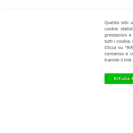
Questo sito u
cookie statist
prestazioni e
Contatti
Pagamenti
Privac
tutti i cookie,
Clicca su "Rif
Condizioni
Spedizioni
Reces
consenso e co
tramite il link
Rifiuta 
© 2012-2