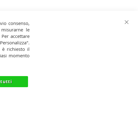
evio consenso,
Chiud
o, misurarne le
. Per accettare
Iscrizione alla Newsletter
 "Personalizza".
 è richiesto il
Iscriviti
Iscriviti
lsiasi momento
alla
Ho preso visione dell'
Informativa
nostra
Privacy
Newsletter:
tutti
O@NIIK.IT