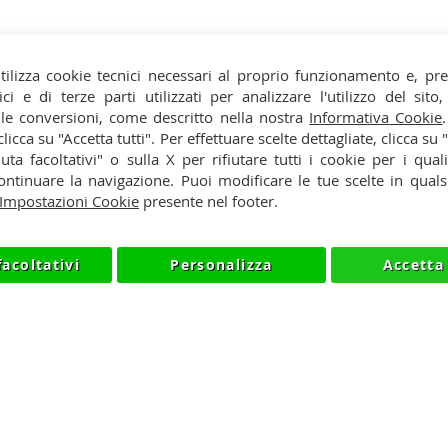
tilizza cookie tecnici necessari al proprio funzionamento e, pr
ici e di terze parti utilizzati per analizzare l'utilizzo del sit
 le conversioni, come descritto nella nostra
Informativa Cookie
y
Cookie
 clicca su "Accetta tutti". Per effettuare scelte dettagliate, clicca su
iuta facoltativi" o sulla X per rifiutare tutti i cookie per i quali
so
Rivenditori
ntinuare la navigazione. Puoi modificare le tue scelte in qua
Impostazioni Cookie
presente nel footer.
facoltativi
Personalizza
Accetta 
026 NIIK.IT - P.IVA IT03420740130 - TEL +390315476613 - INF