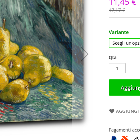
11,45 €
17,17 €
Variante
Qtà
Aggiung
AGGIUNGI 
Pagamenti acce