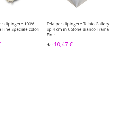
per dipingere 100%
Tela per dipingere Telaio Gallery
Rotol
 Fine Speciale colori
Sp 4 cm in Cotone Bianco Trama
coto
Fine
4
€
10,47 €