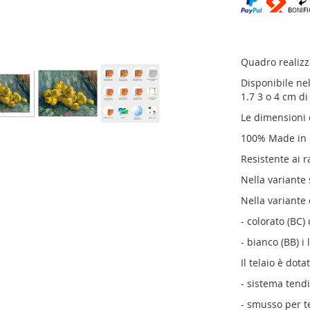
Quadro realizz
Disponibile nel
1.7 3 o 4 cm di
Le dimensioni 
100% Made in It
Resistente ai r
Nella variante
Nella variante 
- colorato (BC) 
- bianco (BB) i
Il telaio è dotat
- sistema tendi
- smusso per te