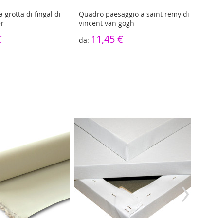
 grotta di fingal di
Quadro paesaggio a saint remy di
Niik 
er
vincent van gogh
gogh 
€
11,45 €
5,90
›