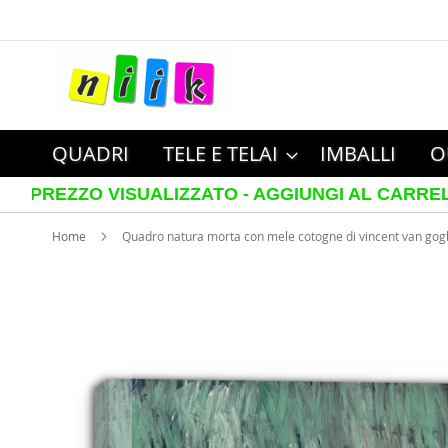
Salta
al
contenuto
QUADRI
TELE E TELAI
IMBALLI
O
ZO VISUALIZZATO - AGGIUNGI AL CARRELLO PER V
Home
Quadro natura morta con mele cotogne di vincent van gog
Vai
alla
fine
della
galleria
di
immagini