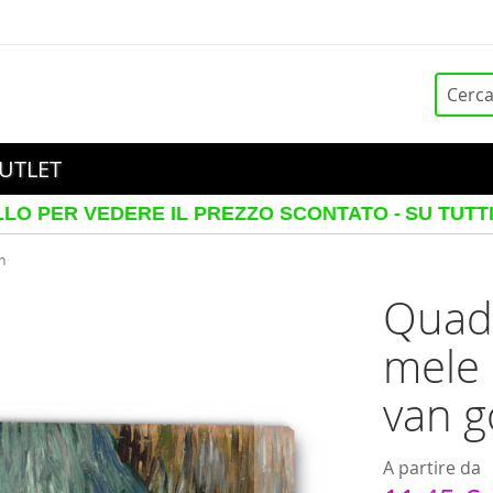
Cerca
UTLET
EDERE IL PREZZO SCONTATO -
SU TUTTI I TELAI 
h
Quadr
mele 
van 
A partire da