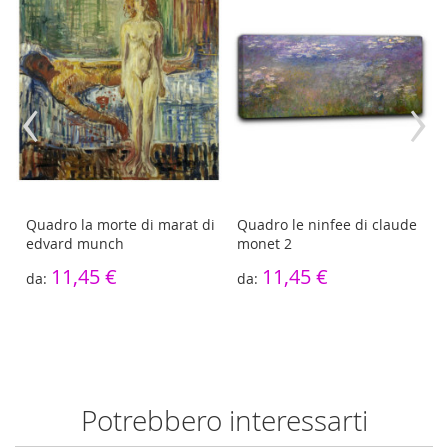
‹
›
Quadro la morte di marat di
Quadro le ninfee di claude
t
edvard munch
monet 2
11,45 €
11,45 €
Potrebbero interessarti