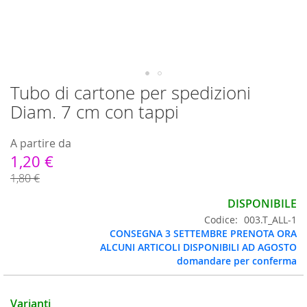
Tubo di cartone per spedizioni
Vai
all'inizio
Diam. 7 cm con tappi
della
galleria
A partire da
di
immagini
1,20 €
1,80 €
DISPONIBILE
Codice
003.T_ALL-1
CONSEGNA 3 SETTEMBRE PRENOTA ORA
ALCUNI ARTICOLI DISPONIBILI AD AGOSTO
domandare per conferma
Varianti