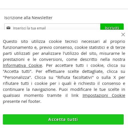
Iscrizione alla Newsletter
Iscriviti
Iscriviti
alla
Ho preso visione dell'
Informativa Privacy
nostra
Ch
Questo sito utilizza cookie tecnici necessari al proprio
Newsletter:
funzionamento e, previo consenso, cookie statistici e di terze
CONTATTI
parti utilizzati per analizzare l'utilizzo del sito, misurarne le
prestazioni e le conversioni, come descritto nella nostra
CONDIZIONI
Informativa Cookie
. Per accettare tutti i cookie, clicca su
"Accetta tutti". Per effettuare scelte dettagliate, clicca su
PAGAMENTI
"Personalizza". Clicca su "Rifiuta facoltativi" o sulla X per
rifiutare tutti i cookie per i quali è richiesto il consenso e
SPEDIZIONI
continuare la navigazione. Puoi modificare le tue scelte in
qualsiasi momento tramite il link
Impostazioni Cookie
PRIVACY
presente nel footer.
RECESSO
Accetta tutti
COOKIE