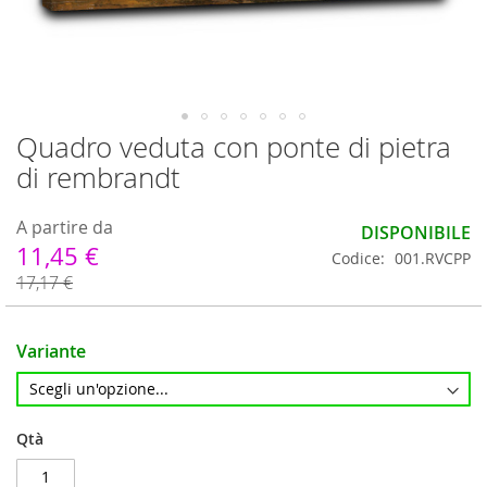
Quadro veduta con ponte di pietra
Vai
all'inizio
di rembrandt
della
galleria
A partire da
di
DISPONIBILE
immagini
11,45 €
Codice
001.RVCPP
17,17 €
Variante
Qtà