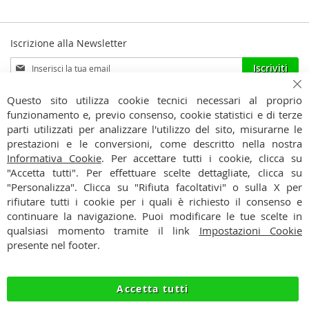
Iscrizione alla Newsletter
Iscriviti
Iscriviti
alla
Ho preso visione dell'
Informativa Privacy
nostra
Ch
Questo sito utilizza cookie tecnici necessari al proprio
Newsletter:
funzionamento e, previo consenso, cookie statistici e di terze
CONTATTI
parti utilizzati per analizzare l'utilizzo del sito, misurarne le
prestazioni e le conversioni, come descritto nella nostra
CONDIZIONI
Informativa Cookie
. Per accettare tutti i cookie, clicca su
"Accetta tutti". Per effettuare scelte dettagliate, clicca su
PAGAMENTI
"Personalizza". Clicca su "Rifiuta facoltativi" o sulla X per
rifiutare tutti i cookie per i quali è richiesto il consenso e
SPEDIZIONI
continuare la navigazione. Puoi modificare le tue scelte in
qualsiasi momento tramite il link
Impostazioni Cookie
PRIVACY
presente nel footer.
RECESSO
Accetta tutti
COOKIE