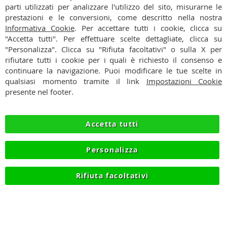
CONTATTI
parti utilizzati per analizzare l'utilizzo del sito, misurarne le
prestazioni e le conversioni, come descritto nella nostra
CONDIZIONI
Informativa Cookie
. Per accettare tutti i cookie, clicca su
"Accetta tutti". Per effettuare scelte dettagliate, clicca su
PAGAMENTI
"Personalizza". Clicca su "Rifiuta facoltativi" o sulla X per
rifiutare tutti i cookie per i quali è richiesto il consenso e
SPEDIZIONI
continuare la navigazione. Puoi modificare le tue scelte in
qualsiasi momento tramite il link
Impostazioni Cookie
PRIVACY
presente nel footer.
RECESSO
Accetta tutti
COOKIE
Personalizza
RIVENDITORI
Rifiuta facoltativi
© 2012-2026 NIIK.IT - P.IVA IT03420740130 - TEL
+390315476613 - INFO@NIIK.IT