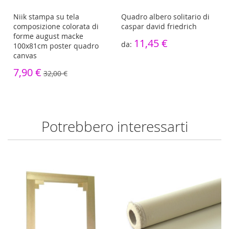
Niik stampa su tela
Quadro albero solitario di
h
composizione colorata di
caspar david friedrich
forme august macke
11,45 €
100x81cm poster quadro
canvas
7,90 €
32,00 €
Potrebbero interessarti