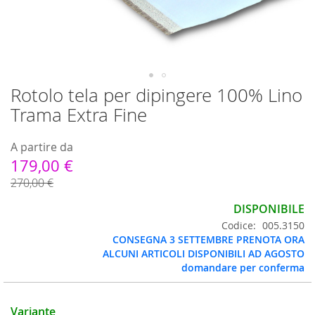
Rotolo tela per dipingere 100% Lino
Vai
all'inizio
Trama Extra Fine
della
galleria
A partire da
di
immagini
179,00 €
270,00 €
DISPONIBILE
Codice
005.3150
CONSEGNA 3 SETTEMBRE PRENOTA ORA
ALCUNI ARTICOLI DISPONIBILI AD AGOSTO
domandare per conferma
Variante