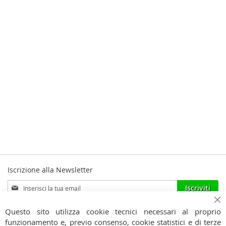
Iscrizione alla Newsletter
Iscriviti
Iscriviti
alla
Ho preso visione dell'
Informativa Privacy
nostra
Ch
Questo sito utilizza cookie tecnici necessari al proprio
Newsletter:
funzionamento e, previo consenso, cookie statistici e di terze